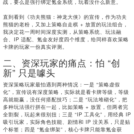
战，要么是强行绑定氪金系统，玩着没什么新意。
直到看到《功夫熊猫：神龙大侠》的宣传，作为功夫
熊猫的老粉，又加上策略自走棋 + 放置的玩法组合，
我决定花一周时间深度实测，从策略系统、玩法融
合、IP 适配、氪金友好度四个维度，给同样喜欢策略
卡牌的玩家一份真实评测。
二、资深玩家的痛点：怕 “创
新” 只是噱头
资深策略玩家最怕遇到两种情况：一是 “策略虚假
化”，宣传说有深度策略，实际就是看卡牌等级，等级
高就能赢，没任何搭配技巧；二是 “玩法堆砌化”，把
多种玩法强行拼在一起，比如策略 + 放置，但两者完
全割裂，玩起来很别扭；三是 “IP 工具化”，用经典 IP
吸引玩家，实际角色技能、剧情和 IP 没关系，只是贴
个标签；四是 “氪金绑架”，核心卡牌只能靠氪金获