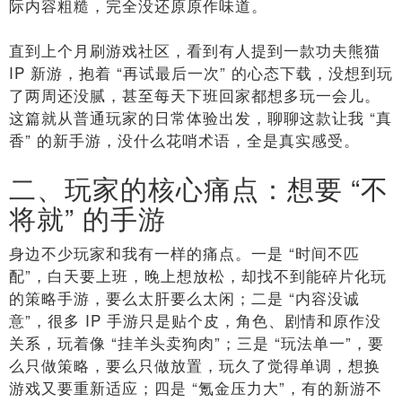
际内容粗糙，完全没还原原作味道。
直到上个月刷游戏社区，看到有人提到一款功夫熊猫
IP 新游，抱着 “再试最后一次” 的心态下载，没想到玩
了两周还没腻，甚至每天下班回家都想多玩一会儿。
这篇就从普通玩家的日常体验出发，聊聊这款让我 “真
香” 的新手游，没什么花哨术语，全是真实感受。
二、玩家的核心痛点：想要 “不
将就” 的手游
身边不少玩家和我有一样的痛点。一是 “时间不匹
配”，白天要上班，晚上想放松，却找不到能碎片化玩
的策略手游，要么太肝要么太闲；二是 “内容没诚
意”，很多 IP 手游只是贴个皮，角色、剧情和原作没
关系，玩着像 “挂羊头卖狗肉”；三是 “玩法单一”，要
么只做策略，要么只做放置，玩久了觉得单调，想换
游戏又要重新适应；四是 “氪金压力大”，有的新游不