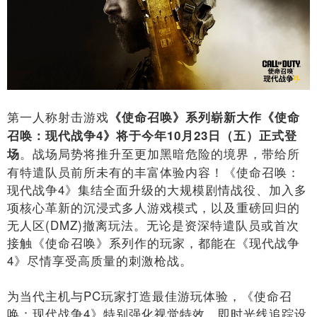
第一人称射击游戏
《使命召唤》系列崭新大作《使命
召唤：现代战争
4
》将于今年
10
月
23
日（五）正式登
。战场局势将推升至更加黑暗危险的境界，带给所
场
有特遣队员前所未有的丰富体验内容！《使命召唤：
现代战争4》集结全面升级的大规模剧情战役、加入多
项核心革新的沉浸式多人游戏模式，以及重磅回归的
无人区(DMZ)撤离玩法。无论是资深特遣队员或首次
接触《使命召唤》系列作的玩家，都能在《现代战争
4》尽情享受高质量的刺激枪战。
为当代主机与PC玩家打造最佳游玩体验，《使命召
唤：现代战争4》特别强化视觉特效、即时光线追踪设