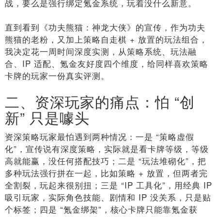
战，要么是强行绑定氪金系统，玩着没什么新意。
直到看到《功夫熊猫：神龙大侠》的宣传，作为功夫
熊猫的老粉，又加上策略自走棋 + 放置的玩法组合，
我决定花一周时间深度实测，从策略系统、玩法融
合、IP 适配、氪金友好度四个维度，给同样喜欢策略
卡牌的玩家一份真实评测。
二、资深玩家的痛点：怕 “创
新” 只是噱头
资深策略玩家最怕遇到两种情况：一是 “策略虚假
化”，宣传说有深度策略，实际就是看卡牌等级，等级
高就能赢，没任何搭配技巧；二是 “玩法堆砌化”，把
多种玩法强行拼在一起，比如策略 + 放置，但两者完
全割裂，玩起来很别扭；三是 “IP 工具化”，用经典 IP
吸引玩家，实际角色技能、剧情和 IP 没关系，只是贴
个标签；四是 “氪金绑架”，核心卡牌只能靠氪金获