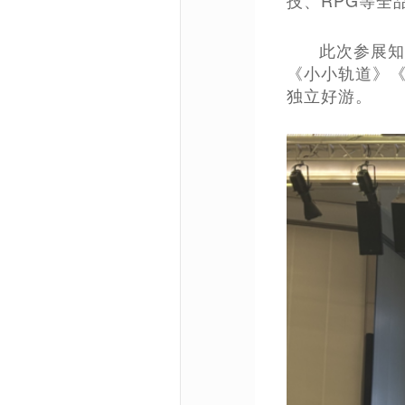
技、RPG等全
此次参展知
《小小轨道》《
独立好游。