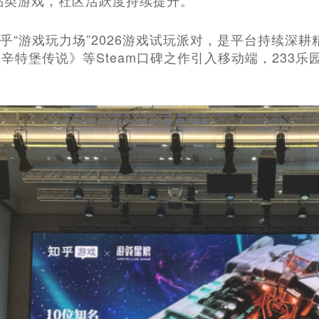
品类游戏，社区活跃度持续提升。
乎“游戏玩力场”2026游戏试玩派对，是平台持续深
辛特堡传说》等Steam口碑之作引入移动端，233